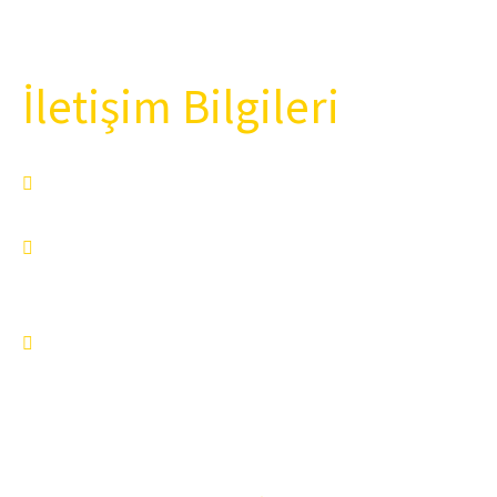
145WG Winter Garden System – Kış Bahçesi Sistemi
İletişim Bilgileri
proje@lorenzoline.com.tr
+90 (532) 656 56 60
Velimeşe, Velimeşe, Velimeşe Organize Sanayi
Bölgesi Mahallesi, 224. Sk No 6/1, 59930
Ergene/Tekirdağ, Türkiye