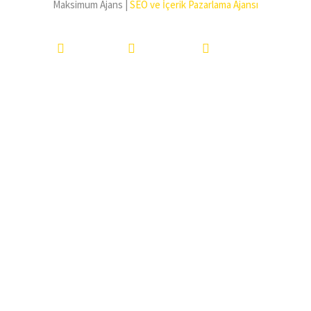
Maksimum Ajans |
SEO ve İçerik Pazarlama Ajansı
Facebook
İnstagram
LinkedIn