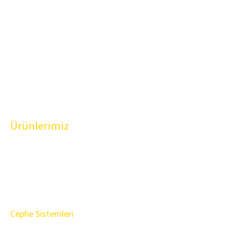
Proje Destek
Referanslar
Dökümanlar
Blog
İletişim
Ürünlerimiz
Pencere Sistemleri
Kapı Sistemleri
Sürme Sistemleri
Cephe Sistemleri