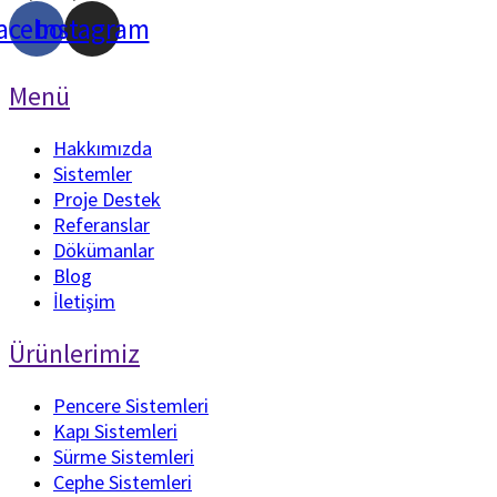
acebook
Instagram
Menü
Hakkımızda
Sistemler
Proje Destek
Referanslar
Dökümanlar
Blog
İletişim
Ürünlerimiz
Pencere Sistemleri
Kapı Sistemleri
Sürme Sistemleri
Cephe Sistemleri