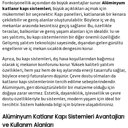
Fonksiyonellik açısından da büyük avantajlar sunar.
Alüminyum
katlanır kapı sistemleri
, büyük açıklıkları açmak için
mükemmel bir seçenektir. Kapı panelleri, katlanarak bir kenara
çekilebilir ve geniş alanlar oluşturulabilir. Böylece iç ve dış
mekanlar arasında kesintisiz geçiş sağlanır. Bu, özellikle
teraslar, balkonlar ve geniş yaşam alanları için idealdir. Isı ve
ses yalıtımı, bu kapı sistemlerinin bir diğer önemli özelliğidir.
Gelişmiş yalıtım teknolojisi sayesinde, dışarıdan gelen gürültü
engellenir ve iç mekan sıcaklık dengesini korur.
Ayrıca, bu kapı sistemleri, dış hava koşullarından bağımsız
olarak iç mekanın konforunu korur. Yüksek kaliteli yalıtım
özellikleri, hem yaz hem de kış aylarında enerji tasarrufu sağlar,
böylece enerji faturalarını düşürür. Çevre dostu olmaları da
katlanır kapı sistemlerinin tercih edilme sebeplerindendir.
Alüminyum, geri dönüştürülebilir bir malzeme olduğu için
doğaya zarar vermez. Estetik, dayanıklılık, işlevsellik ve çevre
dostu özellikleriyle bu sistemler, modern yaşam için ideal bir
tercihtir. Sistem hakkında bilgi için bizlere ulaşabilirsiniz.
Alüminyum Katlanır Kapı Sistemleri Avantajları
ve Kullanım Alanları