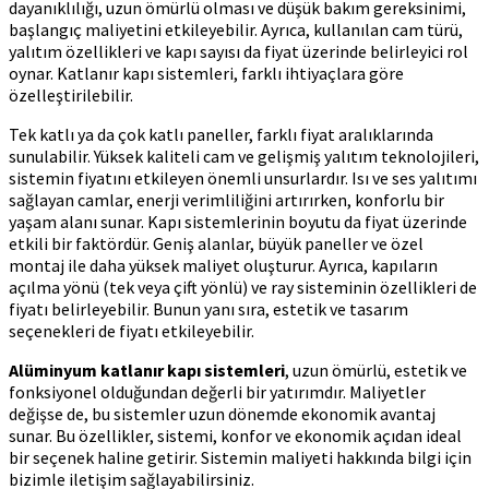
dayanıklılığı, uzun ömürlü olması ve düşük bakım gereksinimi,
başlangıç maliyetini etkileyebilir. Ayrıca, kullanılan cam türü,
yalıtım özellikleri ve kapı sayısı da fiyat üzerinde belirleyici rol
oynar. Katlanır kapı sistemleri, farklı ihtiyaçlara göre
özelleştirilebilir.
Tek katlı ya da çok katlı paneller, farklı fiyat aralıklarında
sunulabilir. Yüksek kaliteli cam ve gelişmiş yalıtım teknolojileri,
sistemin fiyatını etkileyen önemli unsurlardır. Isı ve ses yalıtımı
sağlayan camlar, enerji verimliliğini artırırken, konforlu bir
yaşam alanı sunar. Kapı sistemlerinin boyutu da fiyat üzerinde
etkili bir faktördür. Geniş alanlar, büyük paneller ve özel
montaj ile daha yüksek maliyet oluşturur. Ayrıca, kapıların
açılma yönü (tek veya çift yönlü) ve ray sisteminin özellikleri de
fiyatı belirleyebilir. Bunun yanı sıra, estetik ve tasarım
seçenekleri de fiyatı etkileyebilir.
Alüminyum katlanır kapı sistemleri
, uzun ömürlü, estetik ve
fonksiyonel olduğundan değerli bir yatırımdır. Maliyetler
değişse de, bu sistemler uzun dönemde ekonomik avantaj
sunar. Bu özellikler, sistemi, konfor ve ekonomik açıdan ideal
bir seçenek haline getirir. Sistemin maliyeti hakkında bilgi için
bizimle iletişim sağlayabilirsiniz.