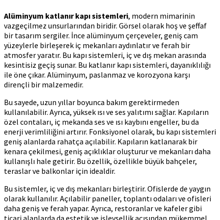
Alüminyum katlanır kapı sistemleri
, modern mimarinin
vazgeçilmez unsurlarından biridir. Görsel olarak hoş ve şeffaf
bir tasarım sergiler. İnce alüminyum çerçeveler, geniş cam
yüzeylerle birleşerek iç mekanları aydınlatır ve ferah bir
atmosfer yaratır. Bu kapı sistemleri, iç ve dış mekan arasında
kesintisiz geçiş sunar. Bu katlanır kapı sistemleri, dayanıklılığı
ile öne çıkar. Alüminyum, paslanmaz ve korozyona karşı
dirençli bir malzemedir.
Bu sayede, uzun yıllar boyunca bakım gerektirmeden
kullanılabilir. Ayrıca, yüksek ısı ve ses yalıtımı sağlar. Kapıların
özel contaları, iç mekanda ses ve ısı kaybını engeller, bu da
enerji verimliliğini artırır. Fonksiyonel olarak, bu kapı sistemleri
geniş alanlarda rahatça açılabilir. Kapıların katlanarak bir
kenara çekilmesi, geniş açıklıklar oluşturur ve mekanları daha
kullanışlı hale getirir. Bu özellik, özellikle büyük bahçeler,
teraslar ve balkonlar için idealdir.
Bu sistemler, iç ve dış mekanları birleştirir. Ofislerde de yaygın
olarak kullanılır. Açılabilir paneller, toplantı odaları ve ofisleri
daha geniş ve ferah yapar. Ayrıca, restoranlar ve kafeler gibi
ticari alanlarda da estetik ve işlevsellik açısından mükemmel