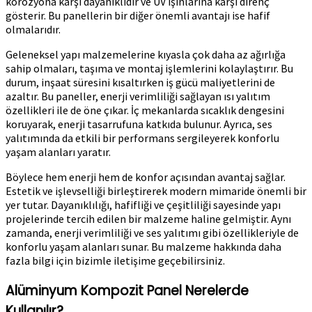
korozyona karşı dayanıklıdır ve UV ışınlarına karşı direnç
gösterir. Bu panellerin bir diğer önemli avantajı ise hafif
olmalarıdır.
Geleneksel yapı malzemelerine kıyasla çok daha az ağırlığa
sahip olmaları, taşıma ve montaj işlemlerini kolaylaştırır. Bu
durum, inşaat süresini kısaltırken iş gücü maliyetlerini de
azaltır. Bu paneller, enerji verimliliği sağlayan ısı yalıtım
özellikleri ile de öne çıkar. İç mekanlarda sıcaklık dengesini
koruyarak, enerji tasarrufuna katkıda bulunur. Ayrıca, ses
yalıtımında da etkili bir performans sergileyerek konforlu
yaşam alanları yaratır.
Böylece hem enerji hem de konfor açısından avantaj sağlar.
Estetik ve işlevselliği birleştirerek modern mimaride önemli bir
yer tutar. Dayanıklılığı, hafifliği ve çeşitliliği sayesinde yapı
projelerinde tercih edilen bir malzeme haline gelmiştir. Aynı
zamanda, enerji verimliliği ve ses yalıtımı gibi özellikleriyle de
konforlu yaşam alanları sunar. Bu malzeme hakkında daha
fazla bilgi için bizimle iletişime geçebilirsiniz.
Alüminyum Kompozit Panel Nerelerde
Kullanılır?