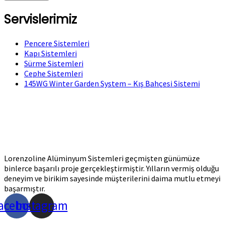
Servislerimiz
Pencere Sistemleri
Kapı Sistemleri
Sürme Sistemleri
Cephe Sistemleri
145WG Winter Garden System – Kış Bahçesi Sistemi
Lorenzoline Alüminyum Sistemleri geçmişten günümüze
binlerce başarılı proje gerçekleştirmiştir. Yılların vermiş olduğu
deneyim ve birikim sayesinde müşterilerini daima mutlu etmeyi
başarmıştır.
acebook
Instagram