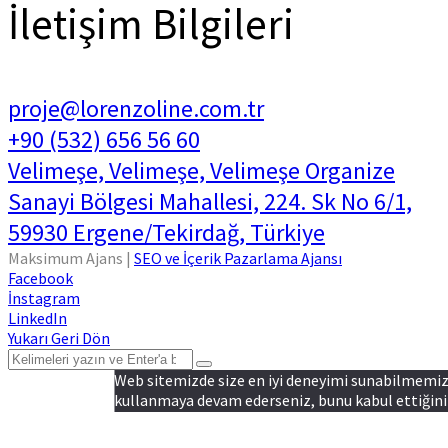
İletişim Bilgileri
proje@lorenzoline.com.tr
+90 (532) 656 56 60
Velimeşe, Velimeşe, Velimeşe Organize
Sanayi Bölgesi Mahallesi, 224. Sk No 6/1,
59930 Ergene/Tekirdağ, Türkiye
Maksimum Ajans |
SEO ve İçerik Pazarlama Ajansı
Facebook
İnstagram
LinkedIn
Yukarı Geri Dön
Web sitemizde size en iyi deneyimi sunabilmemiz i
kullanmaya devam ederseniz, bunu kabul ettiğiniz