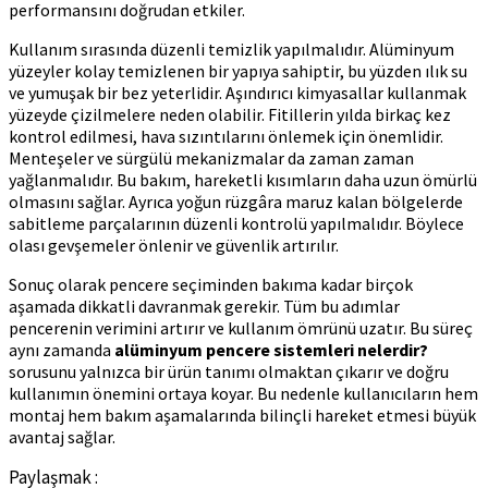
performansını doğrudan etkiler.
Kullanım sırasında düzenli temizlik yapılmalıdır. Alüminyum
yüzeyler kolay temizlenen bir yapıya sahiptir, bu yüzden ılık su
ve yumuşak bir bez yeterlidir. Aşındırıcı kimyasallar kullanmak
yüzeyde çizilmelere neden olabilir. Fitillerin yılda birkaç kez
kontrol edilmesi, hava sızıntılarını önlemek için önemlidir.
Menteşeler ve sürgülü mekanizmalar da zaman zaman
yağlanmalıdır. Bu bakım, hareketli kısımların daha uzun ömürlü
olmasını sağlar. Ayrıca yoğun rüzgâra maruz kalan bölgelerde
sabitleme parçalarının düzenli kontrolü yapılmalıdır. Böylece
olası gevşemeler önlenir ve güvenlik artırılır.
Sonuç olarak pencere seçiminden bakıma kadar birçok
aşamada dikkatli davranmak gerekir. Tüm bu adımlar
pencerenin verimini artırır ve kullanım ömrünü uzatır. Bu süreç
aynı zamanda
alüminyum pencere sistemleri nelerdir?
sorusunu yalnızca bir ürün tanımı olmaktan çıkarır ve doğru
kullanımın önemini ortaya koyar. Bu nedenle kullanıcıların hem
montaj hem bakım aşamalarında bilinçli hareket etmesi büyük
avantaj sağlar.
Paylaşmak :