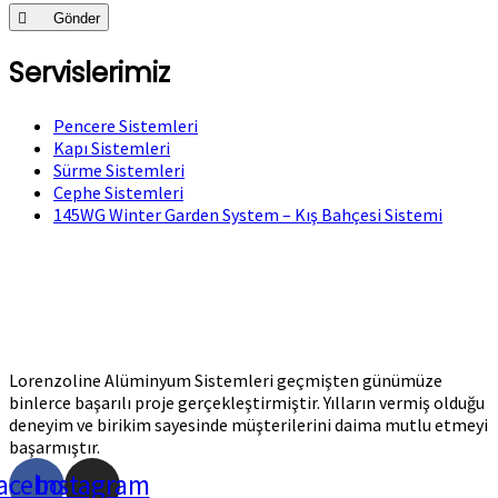
Gönder
Servislerimiz
Pencere Sistemleri
Kapı Sistemleri
Sürme Sistemleri
Cephe Sistemleri
145WG Winter Garden System – Kış Bahçesi Sistemi
Lorenzoline Alüminyum Sistemleri geçmişten günümüze
binlerce başarılı proje gerçekleştirmiştir. Yılların vermiş olduğu
deneyim ve birikim sayesinde müşterilerini daima mutlu etmeyi
başarmıştır.
acebook
Instagram