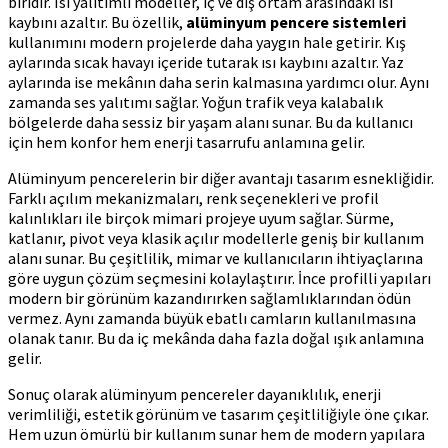
biridir. Isı yalıtımlı modeller, iç ve dış ortam arasındaki ısı
kaybını azaltır. Bu özellik,
alüminyum pencere sistemleri
kullanımını modern projelerde daha yaygın hale getirir. Kış
aylarında sıcak havayı içeride tutarak ısı kaybını azaltır. Yaz
aylarında ise mekânın daha serin kalmasına yardımcı olur. Aynı
zamanda ses yalıtımı sağlar. Yoğun trafik veya kalabalık
bölgelerde daha sessiz bir yaşam alanı sunar. Bu da kullanıcı
için hem konfor hem enerji tasarrufu anlamına gelir.
Alüminyum pencerelerin bir diğer avantajı tasarım esnekliğidir.
Farklı açılım mekanizmaları, renk seçenekleri ve profil
kalınlıkları ile birçok mimari projeye uyum sağlar. Sürme,
katlanır, pivot veya klasik açılır modellerle geniş bir kullanım
alanı sunar. Bu çeşitlilik, mimar ve kullanıcıların ihtiyaçlarına
göre uygun çözüm seçmesini kolaylaştırır. İnce profilli yapıları
modern bir görünüm kazandırırken sağlamlıklarından ödün
vermez. Aynı zamanda büyük ebatlı camların kullanılmasına
olanak tanır. Bu da iç mekânda daha fazla doğal ışık anlamına
gelir.
Sonuç olarak alüminyum pencereler dayanıklılık, enerji
verimliliği, estetik görünüm ve tasarım çeşitliliğiyle öne çıkar.
Hem uzun ömürlü bir kullanım sunar hem de modern yapılara