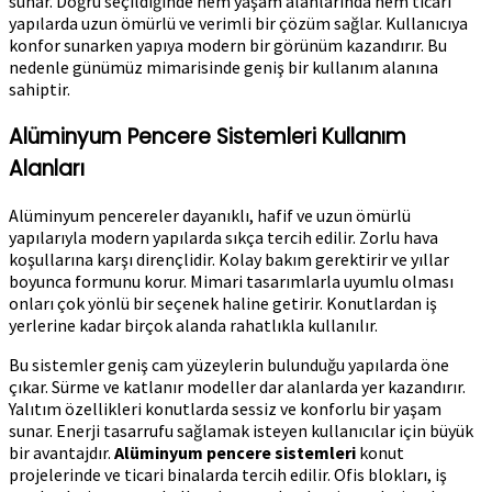
sunar. Doğru seçildiğinde hem yaşam alanlarında hem ticari
yapılarda uzun ömürlü ve verimli bir çözüm sağlar. Kullanıcıya
konfor sunarken yapıya modern bir görünüm kazandırır. Bu
nedenle günümüz mimarisinde geniş bir kullanım alanına
sahiptir.
Alüminyum Pencere Sistemleri Kullanım
Alanları
Alüminyum pencereler dayanıklı, hafif ve uzun ömürlü
yapılarıyla modern yapılarda sıkça tercih edilir. Zorlu hava
koşullarına karşı dirençlidir. Kolay bakım gerektirir ve yıllar
boyunca formunu korur. Mimari tasarımlarla uyumlu olması
onları çok yönlü bir seçenek haline getirir. Konutlardan iş
yerlerine kadar birçok alanda rahatlıkla kullanılır.
Bu sistemler geniş cam yüzeylerin bulunduğu yapılarda öne
çıkar. Sürme ve katlanır modeller dar alanlarda yer kazandırır.
Yalıtım özellikleri konutlarda sessiz ve konforlu bir yaşam
sunar. Enerji tasarrufu sağlamak isteyen kullanıcılar için büyük
bir avantajdır.
Alüminyum pencere sistemleri
konut
projelerinde ve ticari binalarda tercih edilir. Ofis blokları, iş