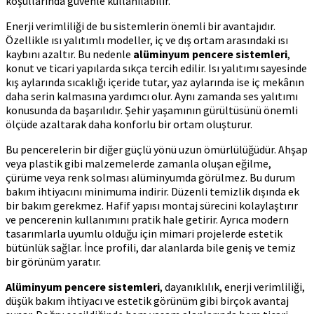
koşullarında güvenle kullanılabilir.
Enerji verimliliği de bu sistemlerin önemli bir avantajıdır.
Özellikle ısı yalıtımlı modeller, iç ve dış ortam arasındaki ısı
kaybını azaltır. Bu nedenle
alüminyum pencere sistemleri
,
konut ve ticari yapılarda sıkça tercih edilir. Isı yalıtımı sayesinde
kış aylarında sıcaklığı içeride tutar, yaz aylarında ise iç mekânın
daha serin kalmasına yardımcı olur. Aynı zamanda ses yalıtımı
konusunda da başarılıdır. Şehir yaşamının gürültüsünü önemli
ölçüde azaltarak daha konforlu bir ortam oluşturur.
Bu pencerelerin bir diğer güçlü yönü uzun ömürlülüğüdür. Ahşap
veya plastik gibi malzemelerde zamanla oluşan eğilme,
çürüme veya renk solması alüminyumda görülmez. Bu durum
bakım ihtiyacını minimuma indirir. Düzenli temizlik dışında ek
bir bakım gerekmez. Hafif yapısı montaj sürecini kolaylaştırır
ve pencerenin kullanımını pratik hale getirir. Ayrıca modern
tasarımlarla uyumlu olduğu için mimari projelerde estetik
bütünlük sağlar. İnce profili, dar alanlarda bile geniş ve temiz
bir görünüm yaratır.
Alüminyum pencere sistemleri
, dayanıklılık, enerji verimliliği,
düşük bakım ihtiyacı ve estetik görünüm gibi birçok avantaj