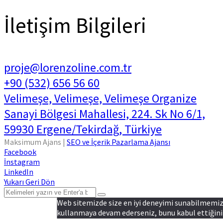
İletişim Bilgileri
proje@lorenzoline.com.tr
+90 (532) 656 56 60
Velimeşe, Velimeşe, Velimeşe Organize
Sanayi Bölgesi Mahallesi, 224. Sk No 6/1,
59930 Ergene/Tekirdağ, Türkiye
Maksimum Ajans |
SEO ve İçerik Pazarlama Ajansı
Facebook
İnstagram
LinkedIn
Yukarı Geri Dön
Web sitemizde size en iyi deneyimi sunabilmemiz i
kullanmaya devam ederseniz, bunu kabul ettiğiniz