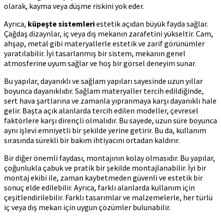
olarak, kayma veya düşme riskini yok eder.
Ayrıca,
küpeşte sistemleri
estetik açıdan büyük fayda sağlar.
Çağdaş dizaynlar, iç veya dış mekanın zarafetini yükseltir. Cam,
ahşap, metal gibi materyallerle estetik ve zarif görünümler
yaratılabilir. İyi tasarlanmış bir sistem, mekanın genel
atmosferine uyum sağlar ve hoş bir görsel deneyim sunar.
Bu yapılar, dayanıklı ve sağlam yapıları sayesinde uzun yıllar
boyunca dayanıklıdır. Sağlam materyaller tercih edildiğinde,
sert hava şartlarına ve zamanla yıpranmaya karşı dayanıklı hale
gelir. Başta açık alanlarda tercih edilen modeller, çevresel
faktörlere karşı dirençli olmalıdır. Bu sayede, uzun süre boyunca
aynı işlevi emniyetli bir şekilde yerine getirir. Bu da, kullanım
sırasında sürekli bir bakım ihtiyacını ortadan kaldırır.
Bir diğer önemli faydası, montajının kolay olmasıdır. Bu yapılar,
çoğunlukla çabuk ve pratik bir şekilde montajlanabilir. İyi bir
montaj ekibi ile, zaman kaybetmeden güvenli ve estetik bir
sonuç elde edilebilir. Ayrıca, farklı alanlarda kullanım için
çeşitlendirilebilir. Farklı tasarımlar ve malzemelerle, her türlü
iç veya dış mekan için uygun çözümler bulunabilir.