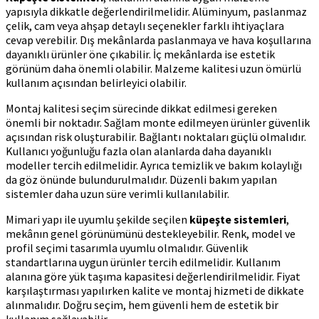
yapısıyla dikkatle değerlendirilmelidir. Alüminyum, paslanmaz
çelik, cam veya ahşap detaylı seçenekler farklı ihtiyaçlara
cevap verebilir. Dış mekânlarda paslanmaya ve hava koşullarına
dayanıklı ürünler öne çıkabilir. İç mekânlarda ise estetik
görünüm daha önemli olabilir. Malzeme kalitesi uzun ömürlü
kullanım açısından belirleyici olabilir.
Montaj kalitesi seçim sürecinde dikkat edilmesi gereken
önemli bir noktadır. Sağlam monte edilmeyen ürünler güvenlik
açısından risk oluşturabilir. Bağlantı noktaları güçlü olmalıdır.
Kullanıcı yoğunluğu fazla olan alanlarda daha dayanıklı
modeller tercih edilmelidir. Ayrıca temizlik ve bakım kolaylığı
da göz önünde bulundurulmalıdır. Düzenli bakım yapılan
sistemler daha uzun süre verimli kullanılabilir.
Mimari yapı ile uyumlu şekilde seçilen
küpeşte sistemleri
,
mekânın genel görünümünü destekleyebilir. Renk, model ve
profil seçimi tasarımla uyumlu olmalıdır. Güvenlik
standartlarına uygun ürünler tercih edilmelidir. Kullanım
alanına göre yük taşıma kapasitesi değerlendirilmelidir. Fiyat
karşılaştırması yapılırken kalite ve montaj hizmeti de dikkate
alınmalıdır. Doğru seçim, hem güvenli hem de estetik bir
kullanım sağlayabilir.